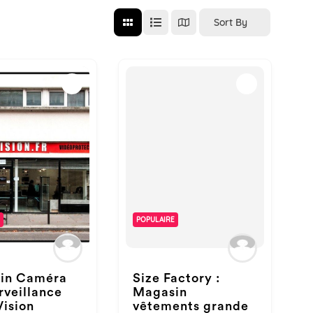
Sort By
POPULAIRE
in Caméra
Size Factory :
rveillance
Magasin
ision
vêtements grande