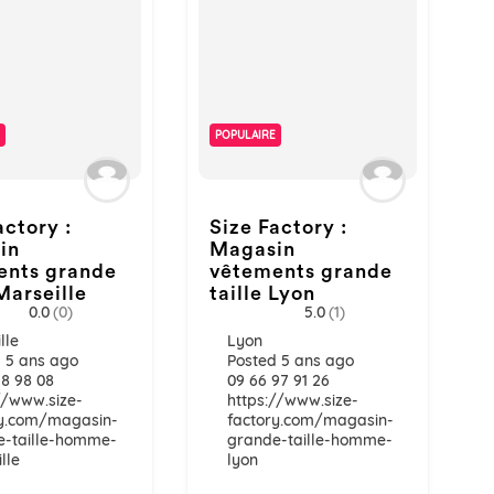
POPULAIRE
actory :
Size Factory :
in
Magasin
ents grande
vêtements grande
 Marseille
taille Lyon
0.0
(0)
5.0
(1)
lle
Lyon
 5 ans ago
Posted 5 ans ago
18 98 08
09 66 97 91 26
//www.size-
https://www.size-
ry.com/magasin-
factory.com/magasin-
e-taille-homme-
grande-taille-homme-
lle
lyon