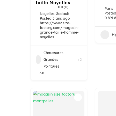
taille Noyelles
0.0
(0)
Paris
Posted
Noyelles Godault
0 891 
Posted 5 ans ago
https://www.size-
factory.com/magasin-
grande-taille-homme-
Hi
noyelles
Chaussures
Grandes
+2
Pointures
611