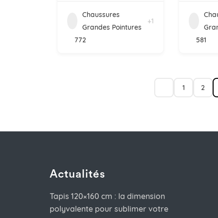
Chaussures
Cha
+1
Grandes Pointures
Gran
772
581
1
2
Actualités
Tapis 120×160 cm : la dimension
polyvalente pour sublimer votre