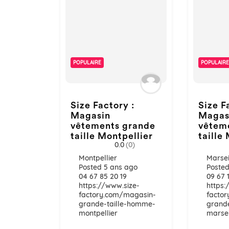
POPULAIRE
POPULAIRE
Size Factory :
Size F
Magasin
Magas
vêtements grande
vêtem
taille Montpellier
taille
0.0
(0)
Montpellier
Marsei
Posted 5 ans ago
Posted
04 67 85 20 19
09 67 
https://www.size-
https:
factory.com/magasin-
facto
grande-taille-homme-
grand
montpellier
marsei