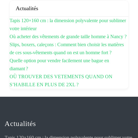
Actualités
Tapis 120×160 cm : la dimension polyvalente pour sublimer
votre intérieur
Où acheter des vêtements de grande taille homme à Nancy ?
Slips, boxers, caleçons : Comment bien choisir les matières
de ces sous-vêtements quand on est un homme fort ?
Quelle option pour vendre facilement une bague en
diamant ?
OÙ TROUVER DES VETEMENTS QUAND ON
S’HABILLE EN PLUS DE 2XL ?
Actualités
Tapis 120×160 cm : la dimension polyvalente pour sublimer votre