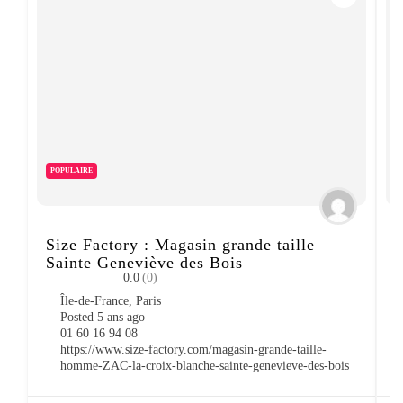
POPULAIRE
Size Factory : Magasin grande taille
S
Sainte Geneviève des Bois
0.0
(0)
Île-de-France
,
Paris
Posted 5 ans ago
01 60 16 94 08
https://www.size-factory.com/magasin-grande-taille-
homme-ZAC-la-croix-blanche-sainte-genevieve-des-bois