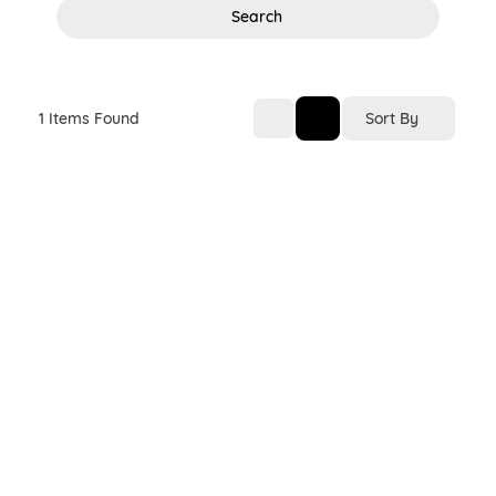
Search
Sort By
1
Items Found