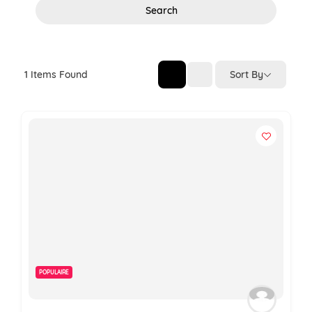
Search
Sort By
1
Items Found
POPULAIRE