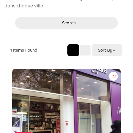
dans chaque ville
Search
Sort By
1
Items Found