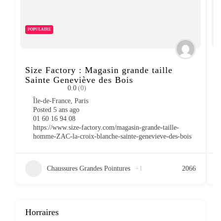
POPULAIRE
Size Factory : Magasin grande taille
S
Sainte Geneviève des Bois
0.0
(0)
Île-de-France
,
Paris
Posted 5 ans ago
01 60 16 94 08
https://www.size-factory.com/magasin-grande-taille-
homme-ZAC-la-croix-blanche-sainte-genevieve-des-bois
Chaussures Grandes Pointures
+1
2066
Horraires