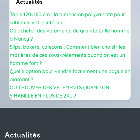
Actualités
Tapis 120×160 cm : la dimension polyvalente pour
sublimer votre intérieur
Où acheter des vêtements de grande taille homme
à Nancy ?
Slips, boxers, caleçons : Comment bien choisir les
matières de ces sous-vêtements quand on est un
homme fort ?
Quelle option pour vendre facilement une bague en
diamant ?
OÙ TROUVER DES VETEMENTS QUAND ON
S’HABILLE EN PLUS DE 2XL ?
Actualités