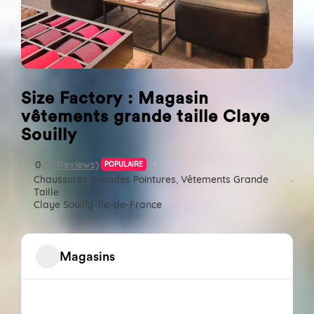
Size Factory : Magasin
vêtements grande taille Claye
Souilly
0
(0 Reviews)
POPULAIRE
Chaussures Grandes Pointures
,
Vêtements Grande
Taille
Claye Souilly
,
Île-de-France
Magasins